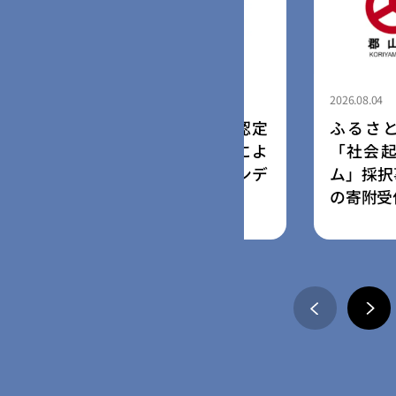
2026.08.04
納税forGood、福岡市認定
ふるさと納税for
ャルスタートアップ5社によ
「社会起業家加速
さと納税型クラウドファンデ
ム」採択事業者に
の募集を開始
の寄附受付開始