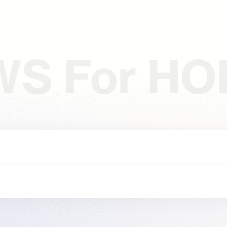
WS
For HO