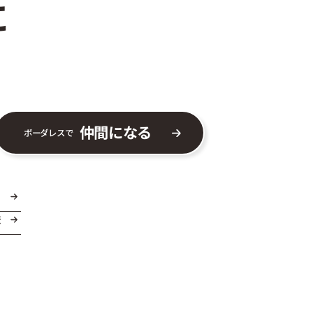
に
仲間になる
ボーダレスで
ま