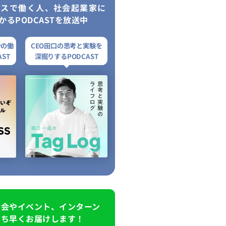
レスで働く人、社会起業家に
かるPODCASTを放送中
ンの働
CEO田口の思考と実験を
ST
深掘りするPODCAST
明会やイベント、インターン
いち早くお届けします！