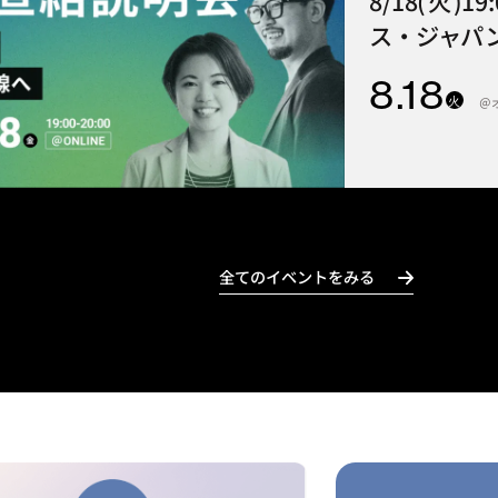
8/18(火)1
ス・ジャパン
8
.18
火
＠
全てのイベントをみる