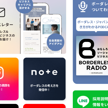
ボーダ
ついてわ
ボーダレス・ジャパ
き方がわかるPODCA
の素顔を
ボーダレスの考え方を
中！
発信中！
採用説
情報を