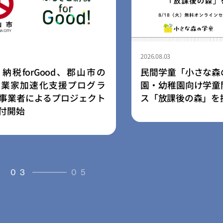
2026.08.03
Good、郡山市の
民間学童「小さな森の学童」
化支援プログラ
園・幼稚園向け学童開設支援
よるプロジェクト
ス「放課後の森」を提供開始
03
05